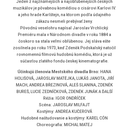
Jeden z najznámejších a najobľúbenejších českých
muzikálov je pôvabnou komédiou o cisárovi Karlovi IV.
a jeho hrade Karlštejn, na ktorom podľa údajného
zákazu nesmeli prebývať ženy.
Pôvodnú veselohru napísal Jaroslav Vrchlický.
Premiéru mala v Národnom divadle v roku 1884 a
čoskoro sa stala veľmi obľúbenou. Jej sláva ešte
zosilnela po roku 1973, keď Zdeněk Podskalský natočil
rovnomennú filmovú hudobnú komédiu, ktorá je už
súčasťou zlatého fondu českej kinematografie.
Účinkujú členovia Mestského divadla Brno:
HANA
HOLIŠOVÁ, JAROSLAV MATĚJKA, LUKÁŠ JANOTA, JIŘÍ
MACH, ANDREA BŘEZINOVÁ, ALEŠ SLANINA, ZDENĚK
BUREŠ, LUCIE ZEDNÍČKOVÁ, ZDENĚK JUNÁK A ĎALŠÍ
Réžia: IGOR ONDŘÍČEK
Scéna: JAROSLAV MILFAJT
Kostýmy: ANDREA KUČEROVÁ
Hudobné naštudovanie a kostýmy: KAREL CÓN
Choreografia: MICHAL MATEJ