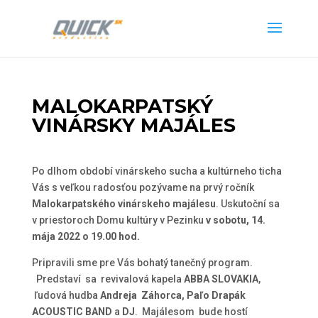
MALOKARPATSKÝ
VINÁRSKY MAJÁLES
Po dlhom období vinárskeho sucha a kultúrneho ticha
Vás s veľkou radosťou pozývame na prvý ročník
Malokarpatského vinárskeho majálesu
. Uskutoční sa
v priestoroch Domu kultúry v Pezinku
v sobotu, 14.
mája 2022 o 19.00 hod.
Pripravili sme pre Vás bohatý tanečný program.
Predstaví sa revivalová kapela
ABBA SLOVAKIA
,
ľudová hudba
Andreja Záhorca, Paľo Drapák
ACOUSTIC BAND
a
DJ
. Majálesom bude hostí