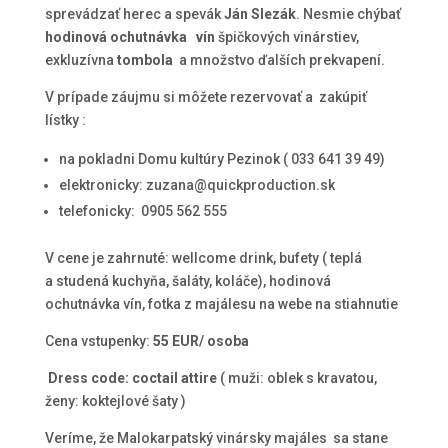
sprevádzať herec a spevák
Ján Slezák
. Nesmie chýbať
hodinová ochutnávka vín
špičkových vinárstiev,
exkluzívna
tombola
a množstvo ďalších prekvapení.
V prípade záujmu si môžete rezervovať a zakúpiť
lístky :
na pokladni Domu kultúry Pezinok ( 033 641 39 49)
elektronicky: zuzana@quickproduction.sk
telefonicky: 0905 562 555
V cene je zahrnuté: wellcome drink, bufety ( teplá
a studená kuchyňa, šaláty, koláče), hodinová
ochutnávka vín, fotka z majálesu na webe na stiahnutie
Cena vstupenky:
55 EUR/ osoba
Dress code: coctail attire
( muži: oblek s kravatou,
ženy: koktejlové šaty )
Veríme, že Malokarpatský vinársky majáles sa stane