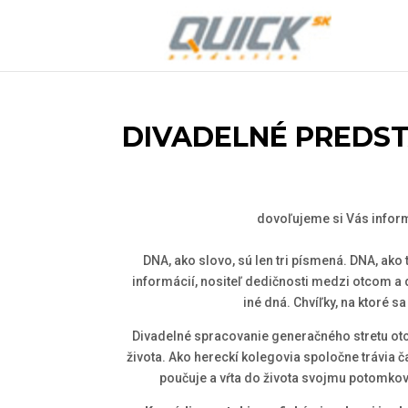
DIVADELNÉ PREDST
dovoľujeme si Vás inform
DNA, ako slovo, sú len tri písmená. DNA, ako 
informácií, nositeľ dedičnosti medzi otcom a dc
iné dná. Chvíľky, na ktoré 
Divadelné spracovanie generačného stretu otc
života. Ako hereckí kolegovia spoločne trávia 
poučuje a vŕta do života svojmu potomkovi