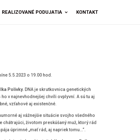
REALIZOVANÉ PODUJATIA
KONTAKT
íne 5.5.2023 o 19.00 hod.
lka Polívky.
DNA je skrutkovnica genetických
ho v najnevhodnejšej chvíli ovplyvní. A sú tu aj
bné, vzťahové aj existenčné.
humorné aj vážnejšie situácie svojho všedného
e chátrajúci, životom preskúšaný muž, ktorý rád
spája úprimné „mať rád, aj napriek tomu…“.