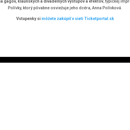
á gagov, klaunských a divadelných výstupov a efektov
, typickej imp
Polívky, ktorý pôvabne osviežuje jeho dcéra, Anna Polívková.
Vstupenky si
môžete zakúpiť v sieti Ticketportal.sk