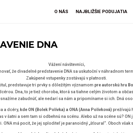
O NÁS
NAJBLIŽŠIE PODUJATIA
AVENIE DNA
Vážení návštevníci,
ovať, že divadelné predstavenie DNA sa uskutoční v náhradnom term
Zakúpené vstupenky zostávajú v platnosti.
titul, predstavuje tri prvky s dôležitým významom
pre autorskú hru Bo
érou. Dna, to je tiež choroba, ktorá sa tiahne celým životom a občas 
sa snažíme zabudnúť, ale nedarí sa nám a pripomíname si ich. Dná oso
a a dcéry,
kde ON (Bolek Polívka) a ONA (Anna Polívková)
prežívajú 
čas v šatni a sem tam si odbehnú na scénu. Alebo už na scéne sú? ON j
. ONA má pocit, že jej sploditeľ je paranoidný „šťoural“. Oboch však 