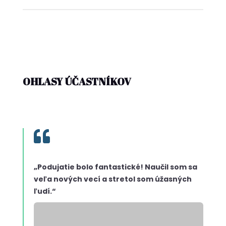
OHLASY ÚČASTNÍKOV

„Podujatie bolo fantastické! Naučil som sa
veľa nových vecí a stretol som úžasných
ľudí.“