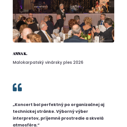
ANNA K.
Malokarpatský vinársky ples 2026

„Koncert bol perfektný po organizačnej aj
technickej stránke. Výborný výber
interpretov, príjemné prostredie a skvelá
atmosféra.“