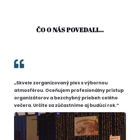
ČO O NÁS POVEDALI...

„Skvele zorganizovaný ples s výbornou
atmosférou. Oceňujem profesionálny prístup
organizátorov a bezchybný priebeh celého
večera. Určite sa zúčastníme aj budúci rok.“